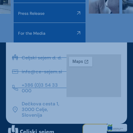
Press Release
For the Media
Celjski sejem d. d.
info@ce-sejem.si
+386 (0)3 54 33
000
Dečkova cesta 1,
3000 Celje,
Slovenija