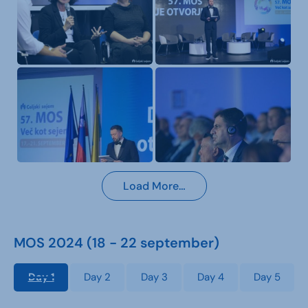
Load More…
MOS 2024 (18 - 22 september)
Day 1
Day 2
Day 3
Day 4
Day 5