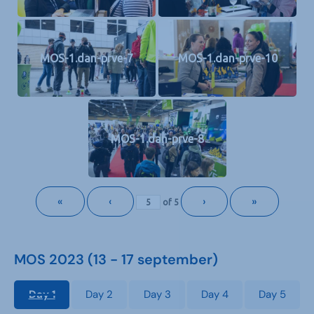
MOS-1.dan-prve-7
MOS-1.dan-prve-10
MOS-1.dan-prve-8
«
‹
›
»
of
5
MOS 2023 (13 - 17 september)
Day 1
Day 2
Day 3
Day 4
Day 5