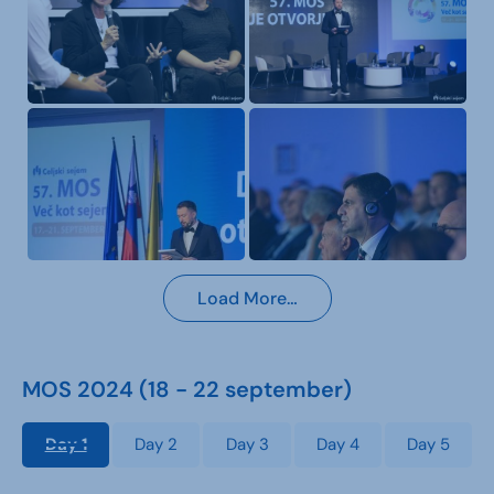
Load More…
MOS 2024 (18 - 22 september)
Day 1
Day 2
Day 3
Day 4
Day 5