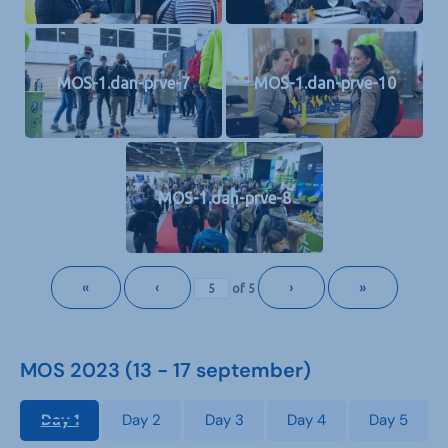
MOS-1.dan-prve-7
MOS-1.dan-prve-10
MOS-1.dan-prve-8
«
‹
›
»
of
5
MOS 2023 (13 - 17 september)
Day 1
Day 2
Day 3
Day 4
Day 5