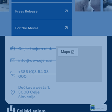
Press Release
For the Media
Celjski sejem d. d.
info@ce-sejem.si
+386 (0)3 54 33
000
Dečkova cesta 1,
3000 Celje,
Slovenija