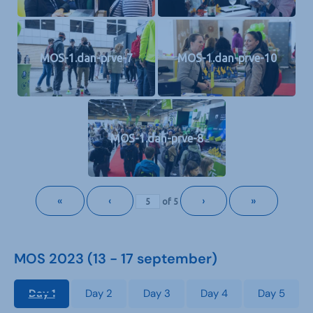
MOS-1.dan-prve-7
MOS-1.dan-prve-10
MOS-1.dan-prve-8
«
‹
›
»
of
5
MOS 2023 (13 - 17 september)
Day 1
Day 2
Day 3
Day 4
Day 5