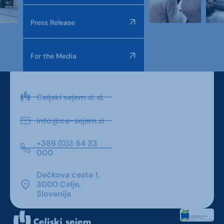
Press Release
For the Media
Celjski sejem d. d.
info@ce-sejem.si
+386 (0)3 54 33
000
Dečkova cesta 1,
3000 Celje,
Slovenija