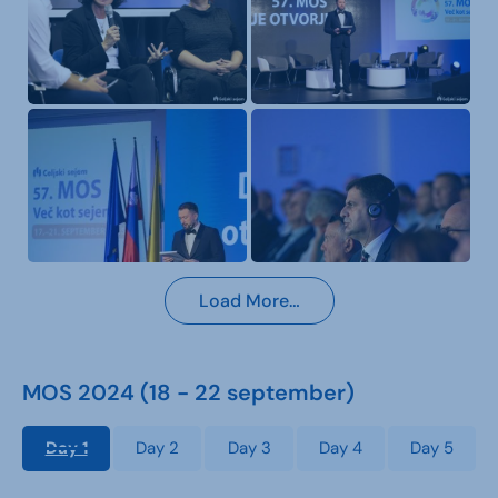
Load More…
MOS 2024 (18 - 22 september)
Day 1
Day 2
Day 3
Day 4
Day 5