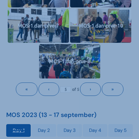
MOS-1.dan-prve-7
MOS-1.dan-prve-10
MOS-1.dan-prve-8
«
‹
›
»
of
5
MOS 2023 (13 - 17 september)
Day 1
Day 2
Day 3
Day 4
Day 5