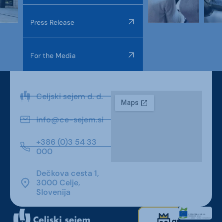
Press Release
For the Media
Celjski sejem d. d.
info@ce-sejem.si
+386 (0)3 54 33
000
Dečkova cesta 1,
3000 Celje,
Slovenija