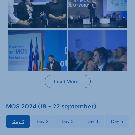
Load More…
MOS 2024 (18 - 22 september)
Day 1
Day 2
Day 3
Day 4
Day 5