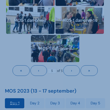
MOS-1.dan-prve-7
MOS-1.dan-prve-10
MOS-1.dan-prve-8
«
‹
›
»
of
5
MOS 2023 (13 - 17 september)
Day 1
Day 2
Day 3
Day 4
Day 5