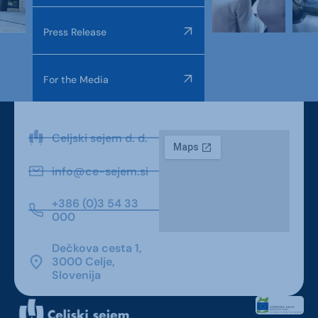
Press Release
For the Media
Celjski sejem d. d.
info@ce-sejem.si
+386 (0)3 54 33
000
Dečkova cesta 1,
3000 Celje,
Slovenija