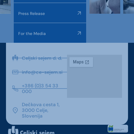
Press Release
For the Media
Celjski sejem d. d.
info@ce-sejem.si
+386 (0)3 54 33
000
Dečkova cesta 1,
3000 Celje,
Slovenija