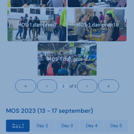
MOS-1.dan-prve-7
MOS-1.dan-prve-10
MOS-1.dan-prve-8
«
‹
›
»
of
5
MOS 2023 (13 - 17 september)
Day 1
Day 2
Day 3
Day 4
Day 5