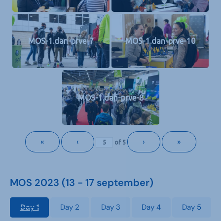
MOS-1.dan-prve-7
MOS-1.dan-prve-10
MOS-1.dan-prve-8
«
‹
›
»
of
5
MOS 2023 (13 - 17 september)
Day 1
Day 2
Day 3
Day 4
Day 5