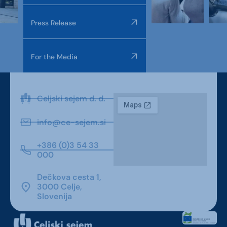
Press Release
For the Media
Celjski sejem d. d.
info@ce-sejem.si
+386 (0)3 54 33
000
Dečkova cesta 1,
3000 Celje,
Slovenija