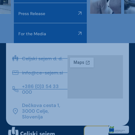
Press Release
For the Media
Celjski sejem d. d.
info@ce-sejem.si
+386 (0)3 54 33
000
Dečkova cesta 1,
3000 Celje,
Slovenija