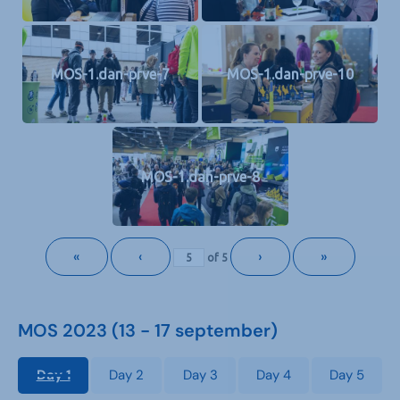
MOS-1.dan-prve-7
MOS-1.dan-prve-10
MOS-1.dan-prve-8
«
‹
›
»
of
5
MOS 2023 (13 - 17 september)
Day 1
Day 2
Day 3
Day 4
Day 5