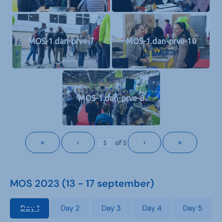
MOS-1.dan-prve-7
MOS-1.dan-prve-10
MOS-1.dan-prve-8
«
‹
›
»
of
5
MOS 2023 (13 - 17 september)
Day 1
Day 2
Day 3
Day 4
Day 5