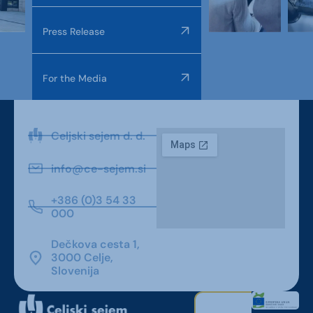
Press Release
For the Media
Celjski sejem d. d.
info@ce-sejem.si
+386 (0)3 54 33
000
Dečkova cesta 1,
3000 Celje,
Slovenija