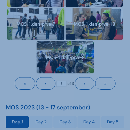
MOS-1.dan-prve-7
MOS-1.dan-prve-10
MOS-1.dan-prve-8
«
‹
›
»
of
5
MOS 2023 (13 - 17 september)
Day 1
Day 2
Day 3
Day 4
Day 5