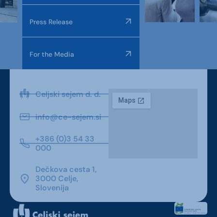
Press Release
For the Media
Celjski sejem d. d.
info@ce-sejem.si
+386 (0)3 54 33
000
Dečkova cesta 1,
3000 Celje,
Slovenija