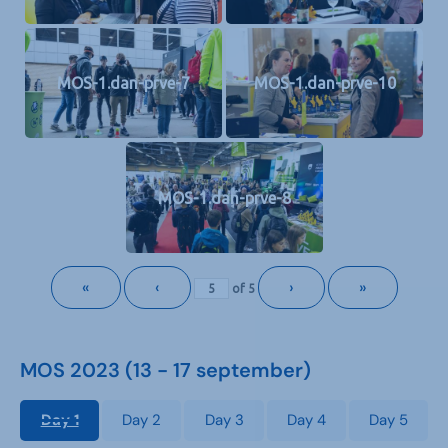
MOS-1.dan-prve-7
MOS-1.dan-prve-10
MOS-1.dan-prve-8
«
‹
›
»
of
5
MOS 2023 (13 - 17 september)
Day 1
Day 2
Day 3
Day 4
Day 5