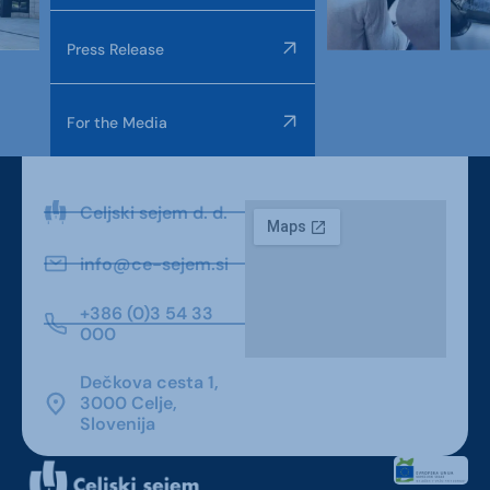
Press Release
For the Media
Celjski sejem d. d.
info@ce-sejem.si
+386 (0)3 54 33
000
Dečkova cesta 1,
3000 Celje,
Slovenija