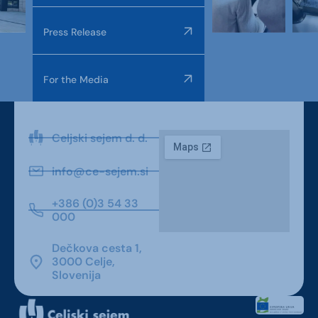
Press Release
For the Media
Celjski sejem d. d.
info@ce-sejem.si
+386 (0)3 54 33
000
Dečkova cesta 1,
3000 Celje,
Slovenija