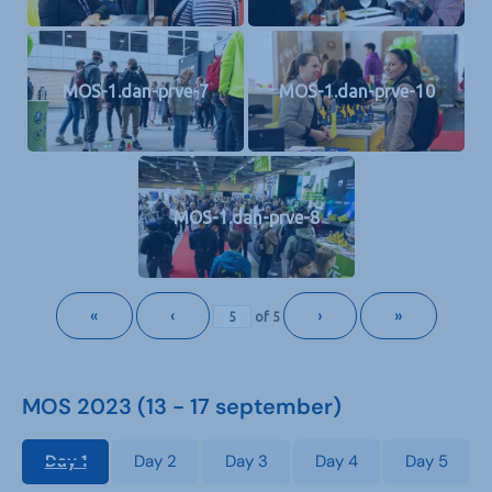
MOS-1.dan-prve-7
MOS-1.dan-prve-10
MOS-1.dan-prve-8
«
‹
›
»
of
5
MOS 2023 (13 - 17 september)
Day 1
Day 2
Day 3
Day 4
Day 5