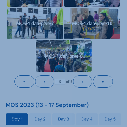
MOS-1.dan-prve-7
MOS-1.dan-prve-10
MOS-1.dan-prve-8
«
‹
›
»
of
5
MOS 2023 (13 - 17 September)
Day 1
Day 2
Day 3
Day 4
Day 5