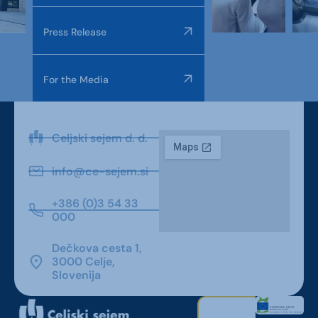
Press Release
For the Media
Celjski sejem d. d.
info@ce-sejem.si
+386 (0)3 54 33
000
Dečkova cesta 1,
3000 Celje,
Slovenija