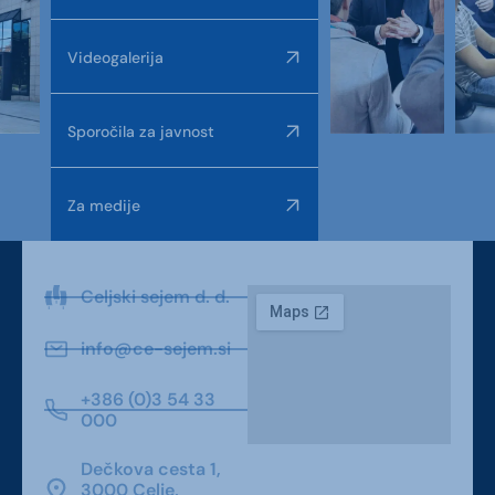
Videogalerija
Sporočila za javnost
Za medije
Celjski sejem d. d.
info@ce-sejem.si
+386 (0)3 54 33
000
Dečkova cesta 1,
3000 Celje,