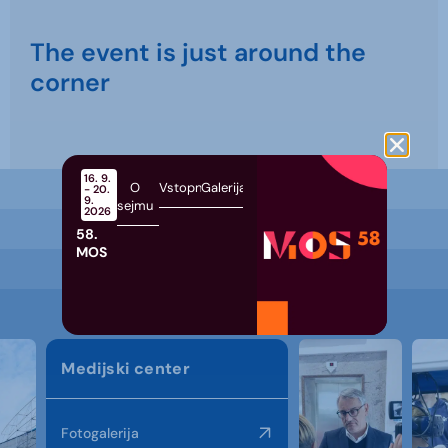
The event is just around the
corner
16. 9.
O
Vstopnice
Galerija
- 20.
9.
sejmu
2026
58.
MOS
Medijski center
Fotogalerija