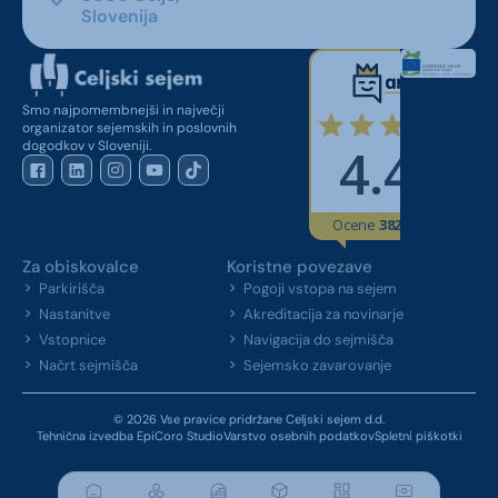
Slovenija
Smo najpomembnejši in največji
organizator sejemskih in poslovnih
dogodkov v Sloveniji.
Za obiskovalce
Koristne povezave
Parkirišča
Pogoji vstopa na sejem
Nastanitve
Akreditacija za novinarje
Vstopnice
Navigacija do sejmišča
Načrt sejmišča
Sejemsko zavarovanje
© 2026 Vse pravice pridržane Celjski sejem d.d.
Tehnična izvedba EpiCoro Studio
Varstvo osebnih podatkov
Spletni piškotki