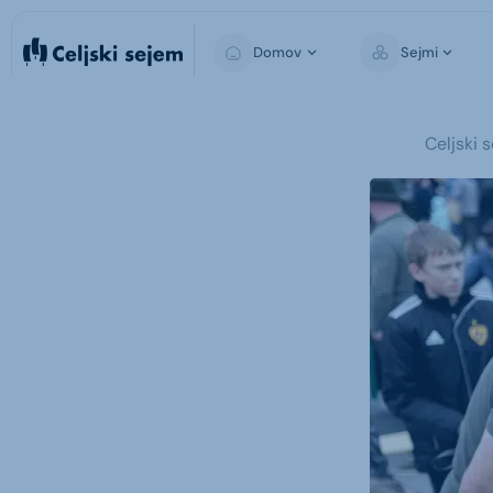
Domov
Sejmi
Medijski center
Celjski 
Fotogalerija
Video galerija
Sporočila za javnost
Za medije
Mediji o nas