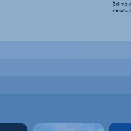
Želimo v
mesec. O