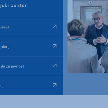
jski center
lerija
alerija
ila za javnost
ije