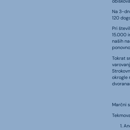
obiskova
Na 3-dne
120 dogo
Pri štev
15.000 i
naših na
ponovno 
Tokrat s
varovanj
Strokovn
okrogle 
dvoranam
Marčni s
Tekmovanj
An