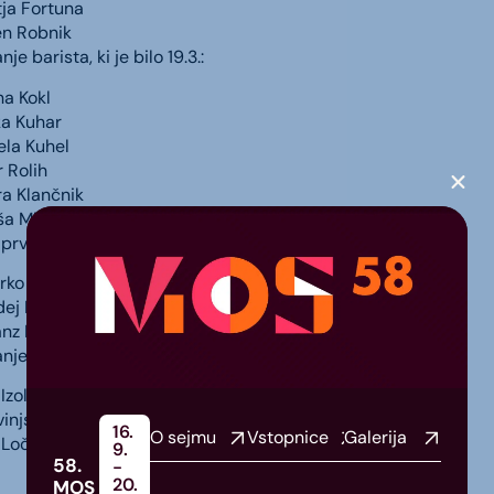
tja Fortuna
en Robnik
e barista, ki je bilo 19.3.:
na Kokl
ka Kuhar
ela Kuhel
 Rolih
ra Klančnik
ša Miklavžina
prvenstvo v jelenjem rukanju:
rko Mavri
dej Klemenšek
anz Hirm
je iz kuhanja lovskega golaža:
Izola
injski gamsarji
16.
O sejmu
Vstopnice
Galerija
 Loče
9.
58.
-
20.
MOS