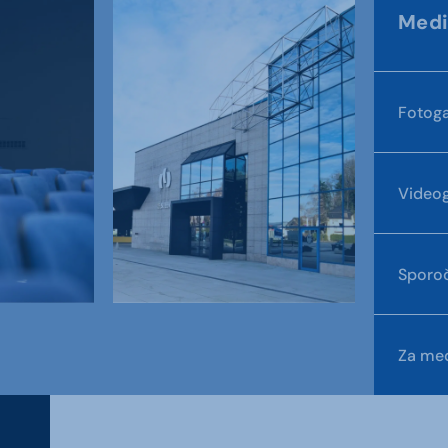
Medi
Fotoga
Videog
Sporoč
Za med