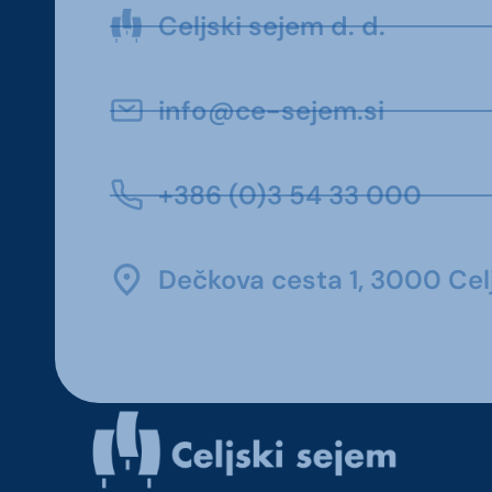
Celjski sejem d. d.
info@ce-sejem.si
+386 (0)3 54 33 000
Dečkova cesta 1, 3000 Celj