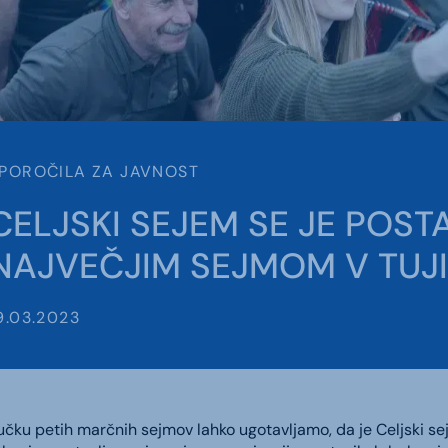
POROČILA ZA JAVNOST
CELJSKI SEJEM SE JE POST
NAJVEČJIM SEJMOM V TUJI
9.03.2023
učku petih marčnih sejmov lahko ugotavljamo, da je Celjski s