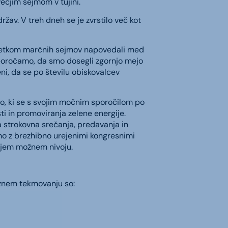
večjim sejmom v tujini.
žav. V treh dneh se je zvrstilo več kot
začetkom marčnih sejmov napovedali med
sporočamo, da smo dosegli zgornjo mejo
ni, da se po številu obiskovalcev
tvo, ki se s svojim močnim sporočilom po
i in promoviranja zelene energije.
lna strokovna srečanja, predavanja in
mo z brezhibno urejenimi kongresnimi
išjem možnem nivoju.
eznem tekmovanju so: