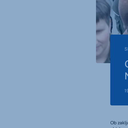
S
1
Ob zaklj