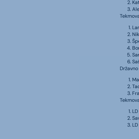
Ka
Al
Tekmovanj
La
Ni
Šp
Bor
Sa
Sa
Državno 
Ma
Ta
Fr
Tekmovan
LD 
Sav
LD