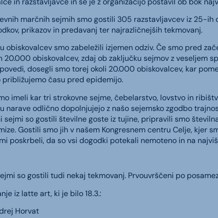
lce in razstavljavce in se je z organizacijo postavil ob bok naj
vnih marčnih sejmih smo gostili 305 razstavljavcev iz 25-ih dr
dkov, prikazov in predavanj ter najrazličnejših tekmovanj.
ilu obiskovalcev smo zabeležili izjemen odziv. Če smo pred 
n 20.000 obiskovalcev, zdaj ob zaključku sejmov z veseljem 
povedi, dosegli smo torej okoli 20.000 obiskovalcev, kar pome
približujemo času pred epidemijo.
mo imeli kar tri strokovne sejme, čebelarstvo, lovstvo in ribiš
u narave odlično dopolnjujejo z našo sejemsko zgodbo trajnost
i sejmi so gostili številne goste iz tujine, pripravili smo števi
mize. Gostili smo jih v našem Kongresnem centru Celje, kjer s
i poskrbeli, da so vsi dogodki potekali nemoteno in na najv
ejmi so gostili tudi nekaj tekmovanj. Prvouvrščeni po posam
e iz latte art, ki je bilo 18.3.:
drej Horvat