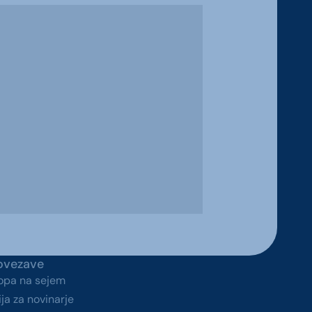
ovezave
topa na sejem
ja za novinarje