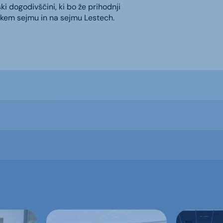
 dogodivščini, ki bo že prihodnji
skem sejmu in na sejmu Lestech.