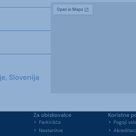
e, Slovenija
Za obiskovalce
Koristne p
Parkirišča
Pogoji vs
Nastanitve
Akreditaci