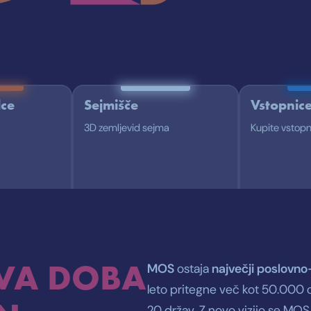
lce
Sejmišče
Vstopnic
3D zemljevid sejma
Kupite vstopn
VA DOBA
MOS
največji poslovn
ostaja
leto pritegne več kot 50.000 o
20 držav. Z novo vizijo se MOS