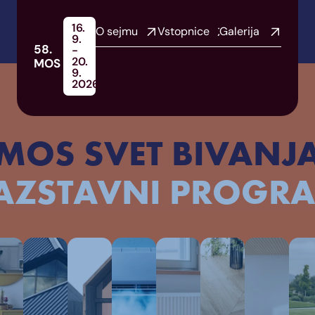
16.
O sejmu
Vstopnice
Galerija
9.
58.
-
20.
MOS
9.
2026
MOS SVET BIVANJ
AZSTAVNI PROGR