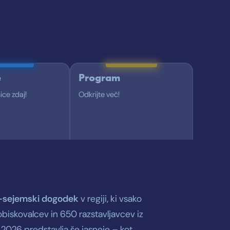
e
Program
ice zdaj!
Odkrijte več!
o-sejemski
dogodek
v regiji, ki vsako
biskovalcev in 650 razstavljavcev iz
 2026 predstavlja še jasneje – kot