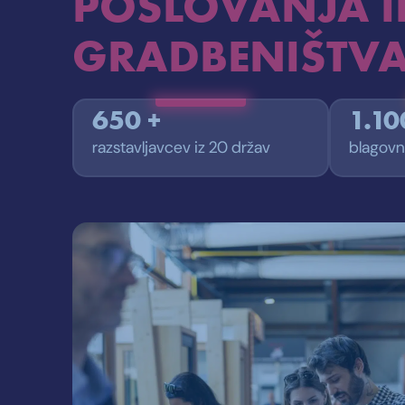
POSLOVANJA I
GRADBENIŠTV
650 +
1.10
razstavljavcev iz 20 držav
blagovn