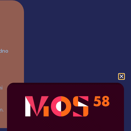
dno
ni
m.