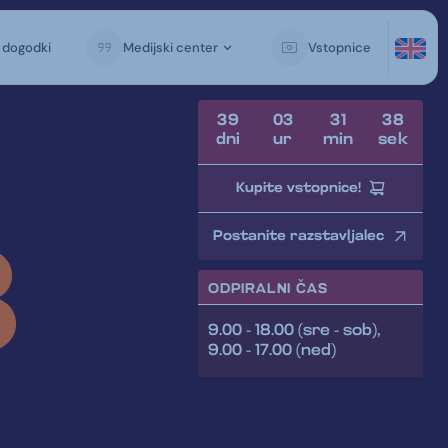
i dogodki
Medijski center
Vstopnice
3
9
0
3
3
1
3
6
dni
ur
min
sek
Kupite vstopnice!
Postanite razstavljalec
ODPIRALNI ČAS
9.00 - 18.00 (sre - sob),
9.00 - 17.00 (ned)