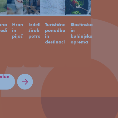
unanja
Hrana
Izdelki
Turistična
Gostinska
reditev
in
široke
ponudba
in
pijača
potrošnje
in
kuhinjska
destinacije
oprema
alec