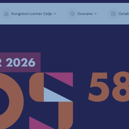
Kongresni center Celje
Dvorane
Ostal
 2026