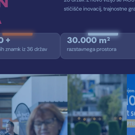
N
stičišče inovacij, trajnostne gr
A
0 +
30.000 m²
ih znamk iz 36 držav
razstavnega prostora