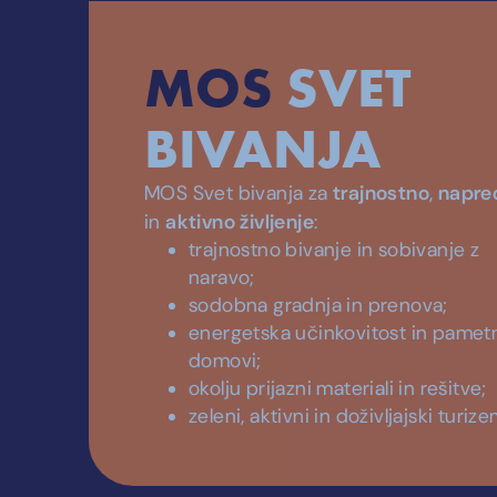
MOS
SVET
BIVANJA
trajnostno
napre
MOS Svet bivanja za
,
aktivno življenje
in
:
trajnostno bivanje in sobivanje z
naravo;
sodobna gradnja in prenova;
energetska učinkovitost in pamet
domovi;
okolju prijazni materiali in rešitve;
zeleni, aktivni in doživljajski turize