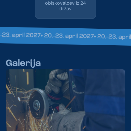
obiskovalcev iz 24
držav
ril 2027
• 20.–23. april 2027
• 20.–23. april 2027
•
Galerija