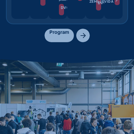
ZEMLJEVIDA
D
DVORANA:
L1
DVORANA:
K
Program