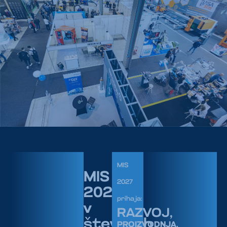
MIS
MIS
2027
2026
prihaja:
v
RAZVOJ,
številkah
PROIZVODNJA,