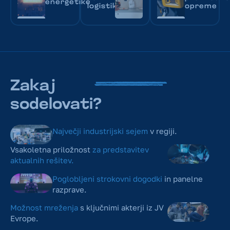
energetike
logistike
opreme
Zakaj
sodelovati?
Največji industrijski sejem
v regiji.
Vsakoletna priložnost
za predstavitev
aktualnih rešitev.
Poglobljeni strokovni dogodki
in panelne
razprave.
Možnost mreženja
s ključnimi akterji iz JV
Evrope.