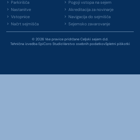
Parkirišča
Pogoji vstopa na sejem
Nastanitve
Akreditacija za novinarje
Vstopnice
Navigacija do sejmišča
Načrt sejmišča
Sejemsko zavarovanje
© 2026 Vse pravice pridržane Celjski sejem d.d.
Tehnična izvedba EpiCoro Studio
Varstvo osebnih podatkov
Spletni piškotki