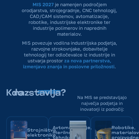
MIS 2027
je namenjen področjem
orodjarstva, strojegradnje, CNC tehnologij,
CAD/CAM sistemov, avtomatizacije,
robotike, industrijske elektronike ter
industrije polimerov in naprednih
materialov.
MIS povezuje vodilna industrijska podjetja,
razvojne strokovnjake, dobavitelje
tehnologij ter odločevalce iz industrije in
ustvarja prostor
za nova partnerstva,
izmenjavo znanja in poslovne priložnosti
.
Kdo
razstavlja?
Na MIS se predstavljajo
največja podjetja in
inovatorji iz področij:
Avtomatizacije,
Robotike,
Strojništva,
merilne
materialov
elektronike,
tehnike,
proizvodne