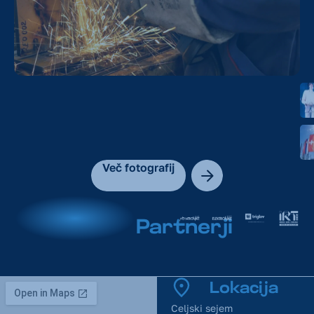
Več fotografij
Partnerji
Lokacija
Celjski sejem