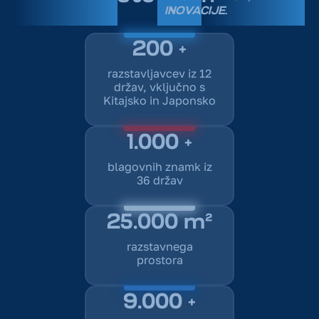
INOVACIJE
.
200 +
razstavljavcev iz 12
držav, vključno s
Kitajsko in Japonsko
1.000 +
blagovnih znamk iz
36 držav
25.000 m²
razstavnega
prostora
9.000 +