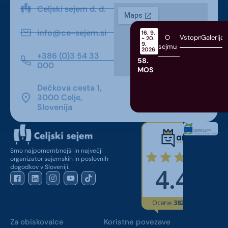
Celjski sejem d. d.
info@ce-sejem.si
16. 9.
O
Vstopnice
Galerija
- 20.
9.
sejmu
2026
+386 (0)3 54 33
58.
000
MOS
Dečkova cesta 1,
3000 Celje,
Slovenija
Smo najpomembnejši in največji
organizator sejemskih in poslovnih
dogodkov v Sloveniji.
Za obiskovalce
Koristne povezave