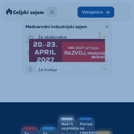
Vstopnice
Mednarodni industrijski sejem
Za obiskovalce
20.-23.
MIS 2027 prihaja:
APRIL
Za razstavljavce
RAZVOJ,
PROIZVODNJA,
INOVACIJE
.
2027
Mednarodni
Za medije
industrijski
sejem
Načrt
Portal
sejmišča
za
razstavljavce
Za
Za