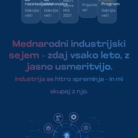
Načrt
razstavljavce
obiskovalce
Program
Prijavite
sejma
se!
Odkrijte
Odkrijte
MIS
Odkrijte
več!
več!
2027.
več!
Mednarodni industrijski
sejem – zdaj vsako leto, z
jasno usmeritvijo.
Industrija se hitro spreminja – in mi
skupaj z njo.