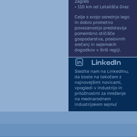
Zagreb
• 110 km od Letališča Graz
Celje s svojo osrednjo lego
in dobro prometno
povezanostjo predstavlja
pomembno stičišče
gospodarstva, poslovnih
srečanj in sejemskih
dogodkov v širši regiji.
LinkedIn
Sledite nam na LinkedInu,
da boste na tekočem z
najnovejšimi novicami,
vpogledi v industrijo in
priložnostmi za mreženje
na mednarodnem
industrijskem sejmu!