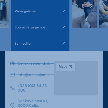
Videogalerija
Sporočila za javnost
Za medije
Celjski sejem d. d.
info@ce-sejem.si
+386 (0)3 54 33
000
Dečkova cesta 1,
3000 Celje,