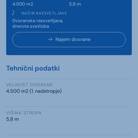
4.500 m2
5,8 m
NAČIN RAZSVETLJAVE
Dvoranska razsvetljava,
dnevna svetloba
Najem dvorane
Tehnični podatki
VELIKOST DVORANE
4.500 m2 (1. nadstropje)
VIŠINA STROPA
5,8 m