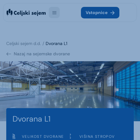
Vstopnice
Celjski sejem d.d.
Dvorana L1
Nazaj na sejemske dvorane
Dvorana L1
VELIKOST DVORANE
VIŠINA STROPOV