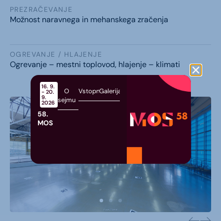
PREZRAČEVANJE
Možnost naravnega in mehanskega zračenja
OGREVANJE / HLAJENJE
Ogrevanje – mestni toplovod, hlajenje – klimati
16. 9.
O
Vstopnice
Galerija
- 20.
9.
sejmu
2026
58.
MOS