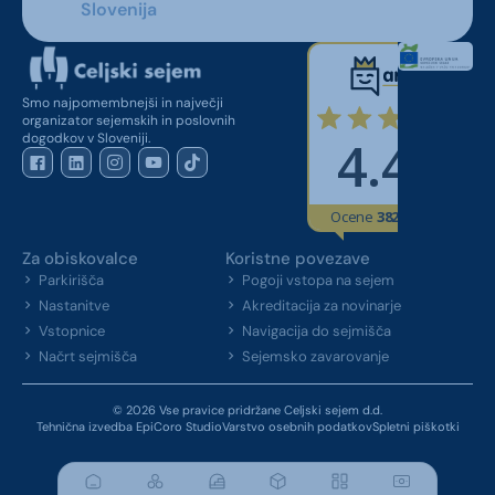
Slovenija
Smo najpomembnejši in največji
organizator sejemskih in poslovnih
dogodkov v Sloveniji.
Za obiskovalce
Koristne povezave
Parkirišča
Pogoji vstopa na sejem
Nastanitve
Akreditacija za novinarje
Vstopnice
Navigacija do sejmišča
Načrt sejmišča
Sejemsko zavarovanje
© 2026 Vse pravice pridržane Celjski sejem d.d.
Tehnična izvedba EpiCoro Studio
Varstvo osebnih podatkov
Spletni piškotki