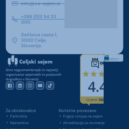
info@ce-sejem.si
+386 (0)3 54 33
000
Dečkova cesta 1,
3000 Celje,
Slovenija
Smo najpomembnejši in največji
organizator sejemskih in poslovnih
dogodkov v Sloveniji.
Za obiskovalce
Koristne povezave
Parkirišča
Pogoji vstopa na sejem
Nastanitve
Akreditacija za novinarje