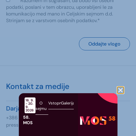
Razumem in soglašam, da bodo vsi osebni
podatki, poslani v tem obrazcu, uporabljeni le za
komunikacijo med mano in Celjskim sejmom d.d.
Strinjam se z varstvom osebnih podatkov.*
Oddajte vlogo
Kontakt za medije
16. 9.
O
Vstopnice
Galerija
- 20.
Darja Tibaot Ciringer
9.
sejmu
2026
58.
+386 70 436 800
MOS
press@ce-sejem.si