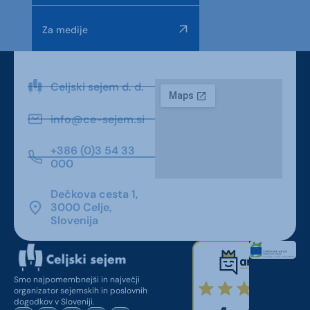
Za medije
Celjski sejem d. d.
info@ce-sejem.si
+386 (0)3 54 33
000
Dečkova cesta 1,
3000 Celje,
Slovenija
Smo najpomembnejši in največji
organizator sejemskih in poslovnih
dogodkov v Sloveniji.