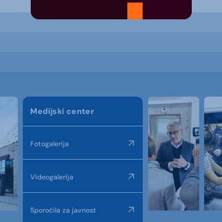
Medijski center
Fotogalerija
Videogalerija
Sporočila za javnost