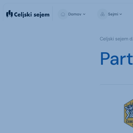
Domov
Sejmi
MARČNI SEJMI
Celjski sejem d.
Za obiskovalce
Part
Za razstavljavce
Za medije