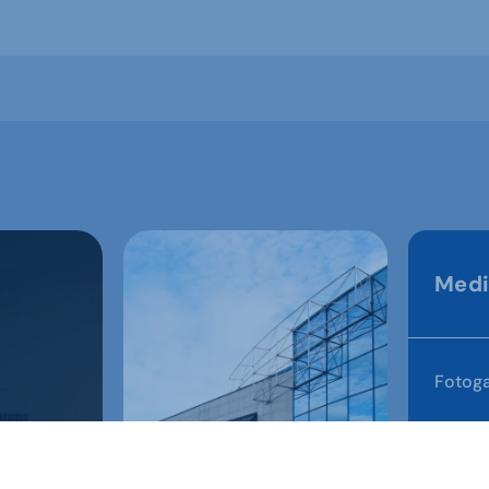
Medi
Fotoga
Videog