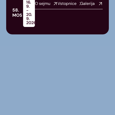
16.
O sejmu
Vstopnice
Galerija
9.
58.
-
20.
MOS
9.
2026