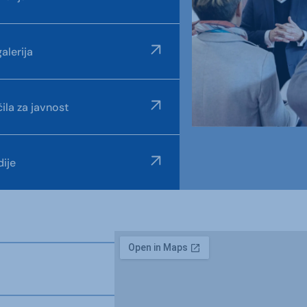
alerija
ila za javnost
ije