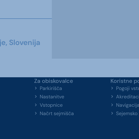
e, Slovenija
Za obiskovalce
Koristne p
Parkirišča
Pogoji vs
Nastanitve
Akreditaci
Vstopnice
Navigacij
Načrt sejmišča
Sejemsko 