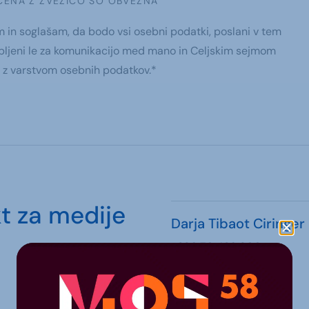
ČENA Z ZVEZICO SO OBVEZNA
in soglašam, da bodo vsi osebni podatki, poslani v tem
bljeni le za komunikacijo med mano in Celjskim sejmom
e z varstvom osebnih podatkov.*
t za medije
Darja Tibaot Ciringer
+386 70 436 800
press@ce-sejem.si