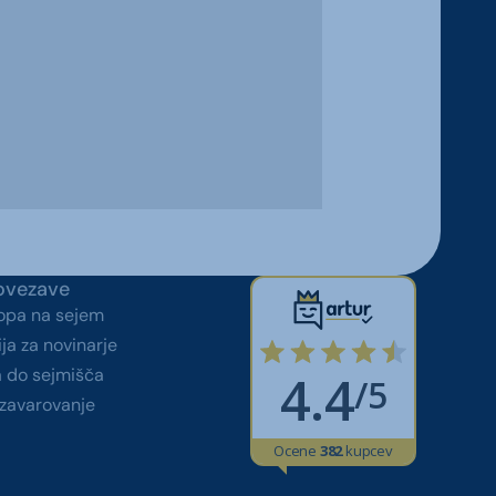
ovezave
topa na sejem
ja za novinarje
a do sejmišča
zavarovanje