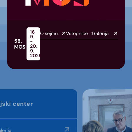
16.
O sejmu
Vstopnice
Galerija
9.
58.
-
20.
MOS
9.
2026
jski center
lerija