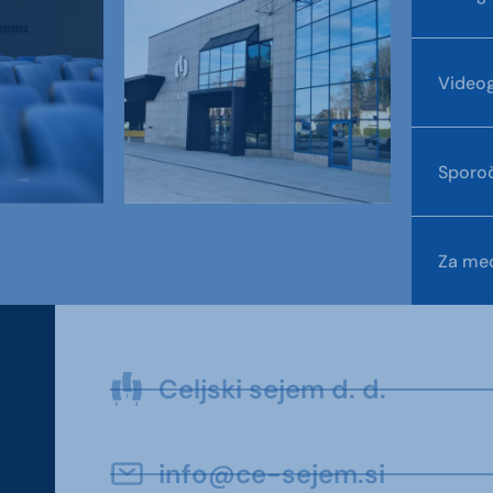
Videog
Sporoč
Za med
Celjski sejem d. d.
info@ce-sejem.si