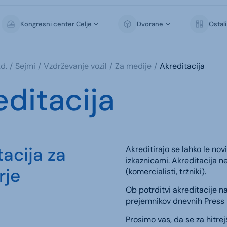
Kongresni center Celje
Dvorane
Ostal
d.
Sejmi
Vzdrževanje vozil
Za medije
Akreditacija
editacija
tacija za
Akreditirajo se lahko le nov
izkaznicami. Akreditacija n
rje
(komercialisti, tržniki).
Ob potrditvi akreditacije n
prejemnikov dnevnih Press 
Prosimo vas, da se za hitre