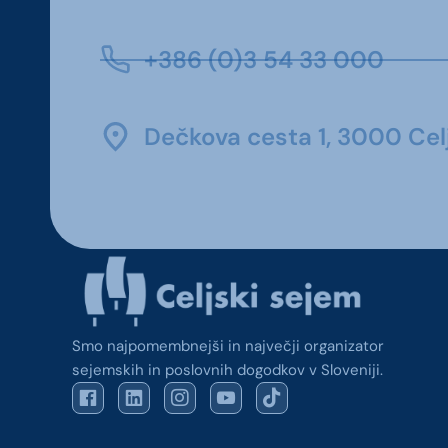
+386 (0)3 54 33 000
Dečkova cesta 1, 3000 Celj
Smo najpomembnejši in največji organizator
sejemskih in poslovnih dogodkov v Sloveniji.