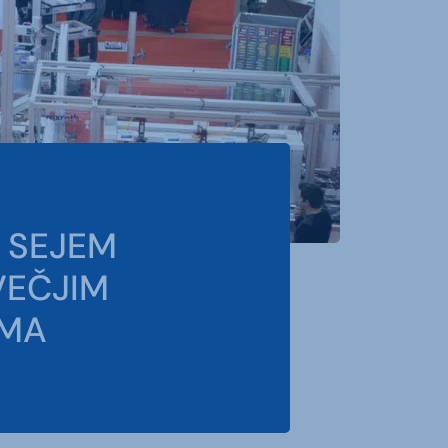
 SEJEM
VEČJIM
JMA