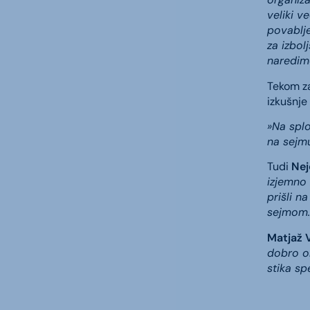
veliki v
povablje
za izbo
naredimo
Tekom za
izkušnje
»Na splo
na sejm
Tudi
Nej
izjemno 
prišli n
sejmom.
Matjaž 
dobro or
stika sp