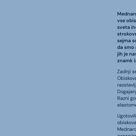
Mednarod
vse obis
sveta in
strokovn
sejma so
da smo n
jih je n
znamk iz
Zadnji s
Obiskoval
razstavl
Dogajanj
Razni go
elastome
Ugotovil
obiskova
Mednarod
organiza