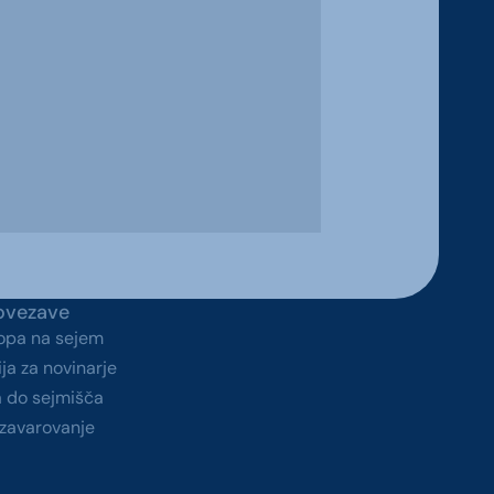
ovezave
topa na sejem
ja za novinarje
a do sejmišča
zavarovanje