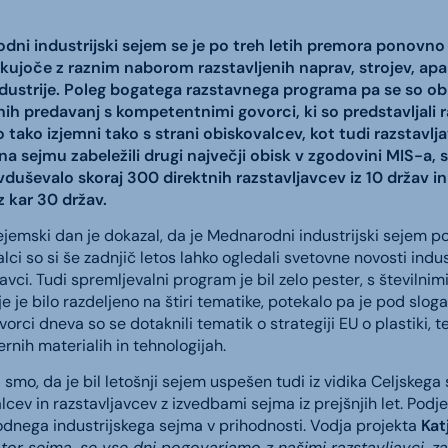
ni industrijski sejem se je po treh letih premora ponovno vr
kujoče z raznim naborom razstavljenih naprav, strojev, apara
dustrije. Poleg bogatega razstavnega programa pa se so obis
ih predavanj s kompetentnimi govorci, ki so predstavljali ra
 tako izjemni tako s strani obiskovalcev, kot tudi razstavl
a sejmu zabeležili drugi največji obisk v zgodovini MIS-a, sa
avduševalo skoraj 300 direktnih razstavljavcev iz 10 držav 
 kar 30 držav.
ejemski dan je dokazal, da je Mednarodni industrijski sejem p
ci so si še zadnjič letos lahko ogledali svetovne novosti industr
javci. Tudi spremljevalni program je bil zelo pester, s številni
e je bilo razdeljeno na štiri tematike, potekalo pa je pod sloga
vorci dneva so se dotaknili tematik o strategiji EU o plastiki, 
rnih materialih in tehnologijah.
i smo, da je bil letošnji sejem uspešen tudi iz vidika Celjskega 
lcev in razstavljavcev z izvedbami sejma iz prejšnjih let. Podje
nega industrijskega sejma v prihodnosti. Vodja projekta
Kat
tor sejma, se vse dni pogovarjamo z našimi razstavljavci, za