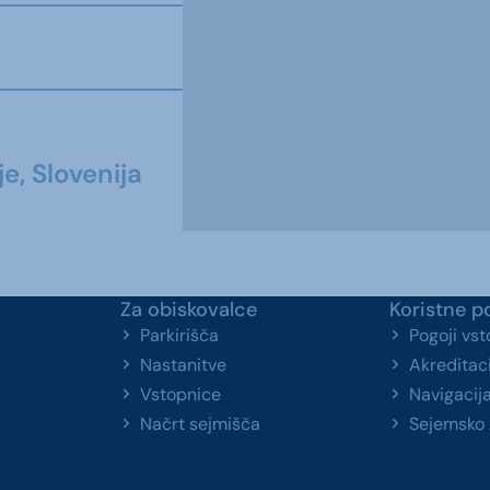
e, Slovenija
Za obiskovalce
Koristne p
Parkirišča
Pogoji vs
Nastanitve
Akreditaci
Vstopnice
Navigacij
Načrt sejmišča
Sejemsko 