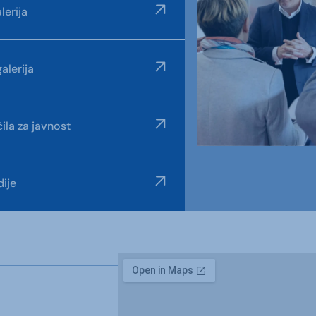
lerija
alerija
ila za javnost
ije