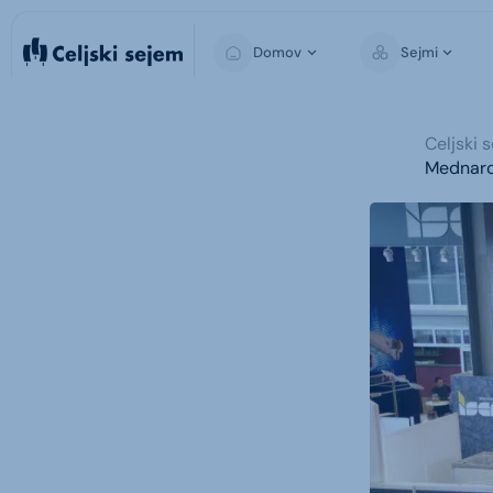
Domov
Sejmi
Medijski center
Celjski 
Fotogalerija
Mednarod
Video galerija
Sporočila za javnost
Za medije
Mediji o nas