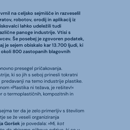
nil na celjsko sejmišče in razveselil
tov, robotov, orodij in aplikacij iz
kovalci lahko udeležili tudi
zlične panoge industrije. Vtisi s
javcev. Še posebej je zgovoren podatek,
j je sejem obiskalo kar 13.700 ljudi, ki
in okoli 800 zastopanih blagovnih
onovno presegel pričakovanja.
ije, ki so jih s seboj prinesli tokratni
mi predavanji na temo industrije plastike.
nom »Plastika ni težava, je rešitev!«
ter o termoplastičnih, kompozitnih in
sejma ter da je zelo primerljiv s številom
tje se že veseli organiziranja
ja Goršek
je povedala:
»Mi, kot
to da zbiramo njihove odzive, ki so v