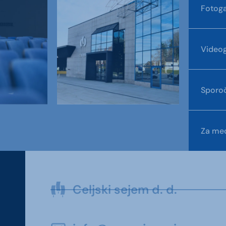
Fotoga
Videog
Sporoč
Za med
Celjski sejem d. d.