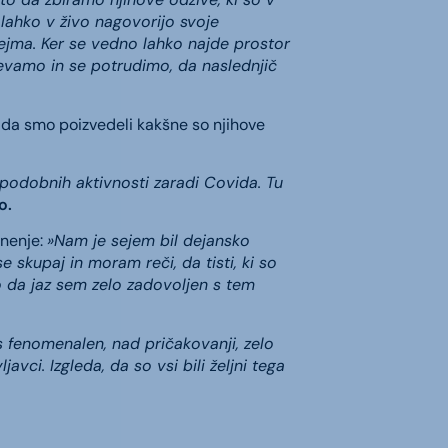
a lahko v živo nagovorijo svoje
ejma. Ker se vedno lahko najde prostor
evamo in se potrudimo, da naslednjič
 da smo poizvedeli kakšne so njihove
o podobnih aktivnosti zaradi Covida. Tu
o.
mnenje:
»Nam je sejem bil dejansko
e skupaj in moram reči, da tisti, ki so
ako da jaz sem zelo zadovoljen s tem
s fenomenalen, nad pričakovanji, zelo
vci. Izgleda, da so vsi bili željni tega