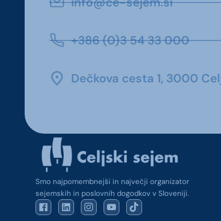
info@ce-sejem.si
+386 (0)3 54 33 000
Dečkova cesta 1, 3000 Celj
Smo najpomembnejši in največji organizator
sejemskih in poslovnih dogodkov v Sloveniji.