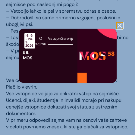
sejmišče pod naslednjimi pogoji:
– Vstopijo lahko le psi v spremstvu odrasle osebe.
– Dobrodošli so samo primerno vzgojeni, poslušni in
ubogljivi psi.
– Pes mora biti obvezno na povodcu.
16. 9.
– Lastnik prevzema vso odgovornost. Tudi za morebitno
O
Vstopnice
Galerija
- 20.
9.
škodo.
sejmu
2026
– V primeru, da pes potrebo po nesreči opravi na
58.
sejmu, mora lastnik poskrbeti za čiščenje.
MOS
Vse cene so maloprodajne in vsebujejo 9,5 % DDV.
Plačilo v evrih.
Vse vstopnice veljajo za enkratni vstop na sejmišče.
Učenci, dijaki, študentje in invalidi morajo pri nakupu
cenejše vstopnice dokazati svoj status z ustreznim
dokumentom.
V primeru odpovedi sejma vam na osnovi vaše zahteve
v celoti povrnemo znesek, ki ste ga plačali za vstopnico.