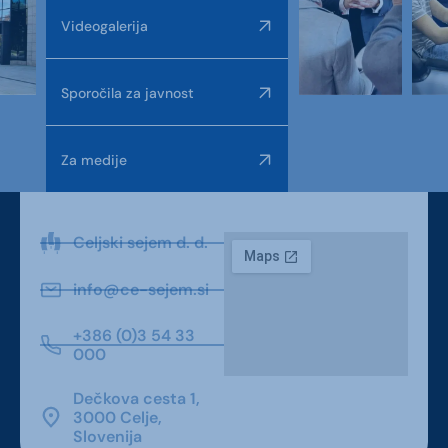
Videogalerija
Sporočila za javnost
Za medije
Celjski sejem d. d.
info@ce-sejem.si
+386 (0)3 54 33
000
Dečkova cesta 1,
3000 Celje,
Slovenija