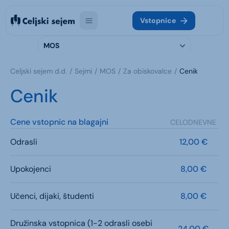
Vstopnice
MOS
Celjski sejem d.d.
Sejmi
MOS
Za obiskovalce
Cenik
Cenik
Cene vstopnic na blagajni
CELODNEVNE
Odrasli
12,00 €
Upokojenci
8,00 €
Učenci, dijaki, študenti
8,00 €
Družinska vstopnica (1-2 odrasli osebi
24,00 €