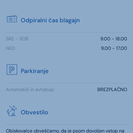
Odpiralni čas blagajn
SRE - SOB
9.00 - 18.00
NED
9.00 - 17.00
Parkiranje
Avtomobili in avtobusi
BREZPLAČNO
Obvestilo
Obiskovalce obveščamo, da je psom dovoljen vstop na