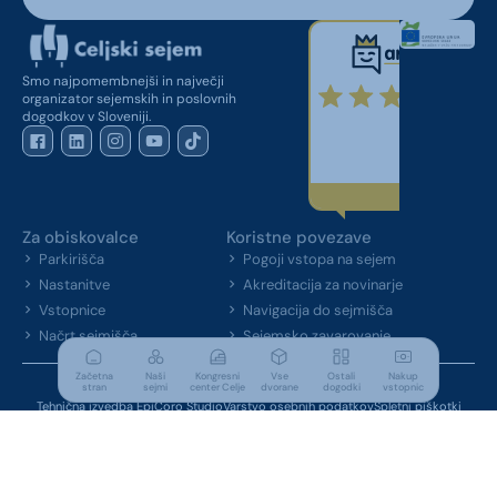
Smo najpomembnejši in največji
organizator sejemskih in poslovnih
dogodkov v Sloveniji.
Za obiskovalce
Koristne povezave
Parkirišča
Pogoji vstopa na sejem
Nastanitve
Akreditacija za novinarje
Vstopnice
Navigacija do sejmišča
Načrt sejmišča
Sejemsko zavarovanje
Začetna
Naši
Kongresni
Vse
Ostali
Nakup
stran
sejmi
center Celje
dvorane
dogodki
vstopnic
© 2026 Vse pravice pridržane Celjski sejem d.d.
Tehnična izvedba EpiCoro Studio
Varstvo osebnih podatkov
Spletni piškotki