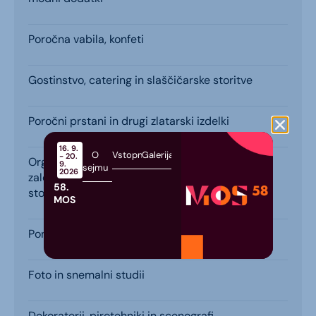
Poročna vabila, konfeti
Gostinstvo, catering in slaščičarske storitve
Poročni prstani in drugi zlatarski izdelki
16. 9.
O
Vstopnice
Galerija
- 20.
Organizacija slovesnosti, poročne agencije,
9.
sejmu
2026
založnik poročnih revij in spletni ponudniki
58.
storitev
MOS
Ponudniki animacijskih programov
Foto in snemalni studii
Dekoraterji, pirotehniki in scenografi