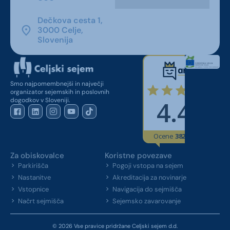
Dečkova cesta 1,
3000 Celje,
Slovenija
Smo najpomembnejši in največji
organizator sejemskih in poslovnih
dogodkov v Sloveniji.
Za obiskovalce
Koristne povezave
Parkirišča
Pogoji vstopa na sejem
Nastanitve
Akreditacija za novinarje
Vstopnice
Navigacija do sejmišča
Načrt sejmišča
Sejemsko zavarovanje
© 2026 Vse pravice pridržane Celjski sejem d.d.