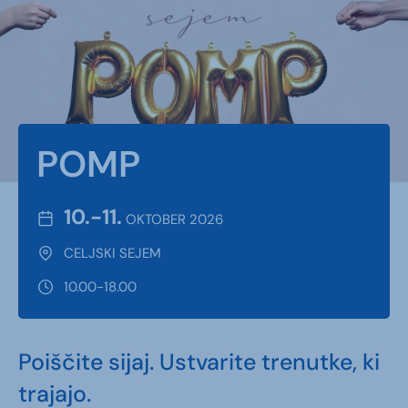
Vstopnice
POMP
POMP
10.-11.
OKTOBER 2026
CELJSKI SEJEM
10.00-18.00
Poiščite sijaj. Ustvarite trenutke, ki
trajajo.