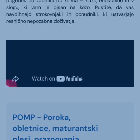
dogodek od začetka do konca – hitro, enostavno in v
slogu, ki vam je pisan na kožo. Pustite, da vas
navdihnejo strokovnjaki in ponudniki, ki ustvarjajo
resnično nepozabna doživetja.
POMP - Poroka,
obletnice, maturantski
plesi, praznovanja