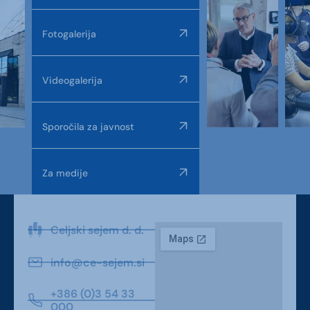
Fotogalerija
Videogalerija
Sporočila za javnost
Za medije
Celjski sejem d. d.
info@ce-sejem.si
+386 (0)3 54 33
000