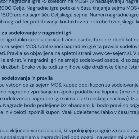
tor nagradne igre »S kolesom na MOS!« (v nadaljevanju nagradn
 3000 Celje. Nagradna igra poteka v času trajanja sejma MOS od
16.00 ure na sejmišču Celjskega sejma. Namen nagradne igre j
ih nagrad ter pridobivanje kontaktov za potrebe trženjskega k
i za sodelovanje v nagradni igri
i igri lahko sodelujejo vse fizične osebe, tako rezidenti kot ner
o za sejem MOS. Udeleženci nagradne igre ta pravila sodelovan
ti. Pravila so objavljena na spletni strani www.ce-sejem.si. V
 le enkrat. V nagradni igri ne smejo sodelovati osebe, ki so za
družbah. Enako velja tudi za njihove ožje družinske člane (starši,
 sodelovanja in pravila
pu vstopnice za sejem MOS, kupec dobi kupon za sodelovanje 
eno nagradno vprašanje in izpolni podatke na kuponu (ime in pr
če udeleženec nagradne igre nima elektronskega naslova). Izpol
. Nagrade bodo podeljene izžrebancem, ki bodo pravilno odgo
e in v celoti izpolnili kupon. Vsak udeleženec lahko v času tra
odo vključeni vsi sodelujoči, ki izpolnjujejo pogoje za sodelova
o s sodelovanjem v nagradni igri pod pogoji, navedenimi v teh p