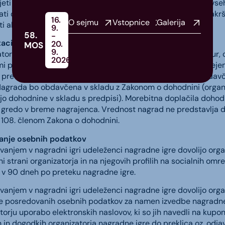
ejeti ter je tako organizator v razmerju do izžrebanca prost vs
rati organizator pridobi pravico razpolaganja z nagrado v kak
16.
O sejmu
Vstopnice
Galerija
 ali izplačati v gotovini.
9.
58.
-
tacija dohodnine
20.
MOS
9.
tor bo od vrednosti nagrade, ki presega vrednost 42,00 eur, 
2026
mi predpisi. V skladu z zakonom o davčnem postopku je pre
predložiti tudi svojo davčno številko. V kolikor podatka o davč
Nagrada bo obdavčena v skladu z Zakonom o dohodnini (organi
jo dohodnine v skladu s predpisi). Morebitna doplačila dohod
 gredo v breme nagrajenca. Vrednost nagrad ne predstavlja 
 108. členom Zakona o dohodnini.
vanje osebnih podatkov
vanjem v nagradni igri udeleženci nagradne igre dovolijo organ
ni strani organizatorja in na njegovih profilih na socialnih omr
i v 90 dneh po preteku nagradne igre.
vanjem v nagradni igri udeleženci nagradne igre dovolijo organ
e posredovanih osebnih podatkov za namen izvedbe nagradne i
torju uporabo elektronskih naslovov, ki so jih navedli na kupo
h in dogodkih organizatorja nagradne igre do preklica oz. odjave