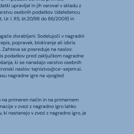
tki upravljal in jih varoval v skladu z
arstvu osebnih podatkov. Udeležencu
 Ur. l. RS, št.20/98 do 86/2009) in
ugače zlorabljeni. Sodelujoči v nagradni
pis, popravek, blokiranje ali izbris
e. Zahteva se posreduje na naslov:
zbris podatkov pred zaključkom nagradne
ašanja, ki se nanašajo varstvo osebnih
tronski naslov:
tajnistvo@ce-sejem.si
.
v času nagradne igre na vpogled
bo na primeren način in na primernem
acije v zvezi z nagradno igro lahko
, ki nastanejo v zvezi z nagradno igro, je