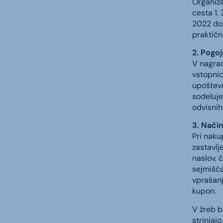
Organiza
cesta 1,
2022 do 
praktičn
2. Pogoj
V nagradn
vstopnic
upošteva
sodeluje
odvisnih 
3. Način
Pri naku
zastavlj
naslov, 
sejmišča
vprašanj
kupon.
V žreb b
strinjaj