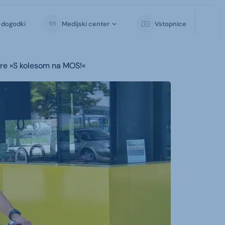
i dogodki
Medijski center
Vstopnice
igre »S kolesom na MOS!«