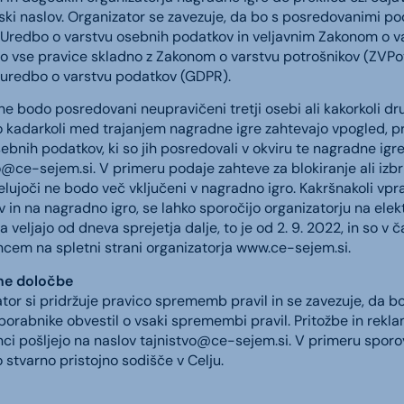
ski naslov. Organizator se zavezuje, da bo s posredovanimi poda
Uredbo o varstvu osebnih podatkov in veljavnim Zakonom o v
o vse pravice skladno z Zakonom o varstvu potrošnikov (ZVPot,
 uredbo o varstvu podatkov (GDPR).
ne bodo posredovani neupravičeni tretji osebi ali kakorkoli dr
ko kadarkoli med trajanjem nagradne igre zahtevajo vpogled, pre
sebnih podatkov, ki so jih posredovali v okviru te nagradne igr
vo@ce-sejem.si
. V primeru podaje zahteve za blokiranje ali i
elujoči ne bodo več vključeni v nagradno igro. Kakršnakoli vpr
 in na nagradno igro, se lahko sporočijo organizatorju na elek
la veljajo od dneva sprejetja dalje, to je od 2. 9. 2022, in so 
cem na spletni strani organizatorja www.ce-sejem.si.
ne določbe
tor si pridržuje pravico sprememb pravil in se zavezuje, da 
orabnike obvestil o vsaki spremembi pravil. Pritožbe in reklam
ci pošljejo na naslov
tajnistvo@ce-sejem.si
. V primeru sporov
o stvarno pristojno sodišče v Celju.