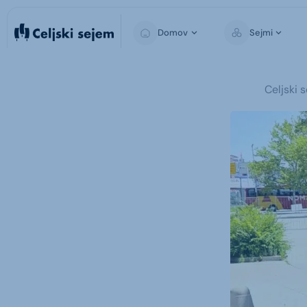
Domov
Sejmi
Medijski center
Celjski 
Fotogalerija
Video galerija
Sporočila za javnost
Za medije
Mediji o nas