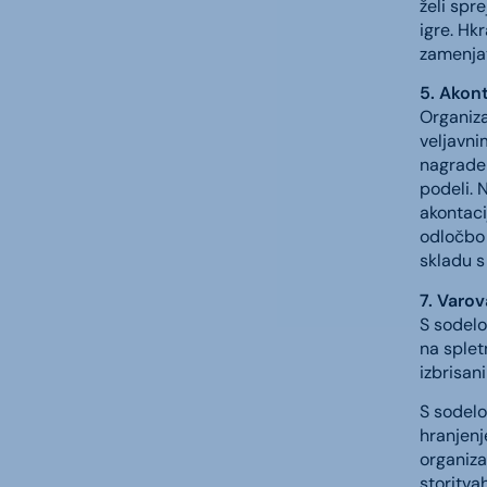
želi spr
igre. Hk
zamenjati
5. Akon
Organiza
veljavni
nagrade 
podeli. 
akontaci
odločbo
skladu s
7. Varo
S sodelo
na splet
izbrisan
S sodelo
hranjenj
organiza
storitva