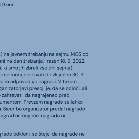
00 eur
22) na javnem žrebanju na sejmu MOS ob
ni na dan žrebanja), razen 18. 9. 2022,
 ki smo jih zbrali vse dni sejma).
i se morajo odzvati do vključno 30. 9.
recno odpoveduje nagradi. V takem
izatorjevi presoji je, da se odloči, ali
 zahtevati, da nagrajenec pred
kumentom. Prevzem nagrade se lahko
. Sicer bo organizator predal nagrado
nagrad ni mogoče, nagrada ni
rade odkloni, se šteje, da nagrade ne