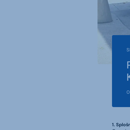
S
0
1. Splo