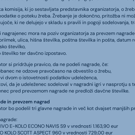
a komisija, ki jo sestavljata predstavnika organizatorja, o žreb
podatke o poteku žreba. Žrebanje je dokončno, pritožba ni možn
joče, ki ne delujejo v skladu s pravili in pogoji sodelovanja, tr
i nagrajenec mora na poziv organizatorja za prevzem nagrade
priimek, ulica, hišna številka, poštna številka in pošta, datum r
sko številko,
 številko ter davčno izpostavo.
tor si pridržuje pravico, da ne podeli nagrade, če:
rebanec ne odzove pravočasno na obvestilo o žrebu,
avi dvom o istovetnosti podatkov udeleženca,
tovi, da je udeleženec sodeloval v nagradni igri v nasprotju s te
enec pred prevzemom nagrade ne predloži davčne številke.
ade in prevzem nagrad
tor bo podelil tri glavne nagrade in več kot dvajset manjših p
nagrade:
JIVO E-KOLO ECONO NAVIS S9 v vrednosti 1.163,90 eur
O KOLO SCOTT ASPECT 960 v vrednosti 729,00 eur