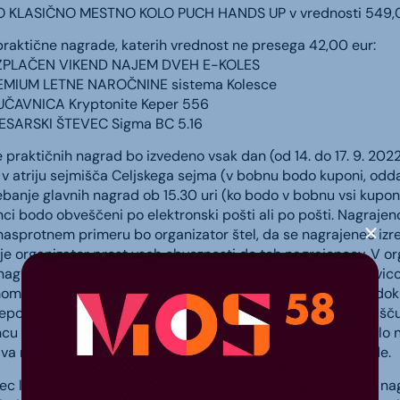
O KLASIČNO MESTNO KOLO PUCH HANDS UP v vrednosti 549,
raktične nagrade, katerih vrednost ne presega 42,00 eur:
EZPLAČEN VIKEND NAJEM DVEH E-KOLES
REMIUM LETNE NAROČNINE sistema Kolesce
JUČAVNICA Kryptonite Keper 556
LESARSKI ŠTEVEC Sigma BC 5.16
 praktičnih nagrad bo izvedeno vsak dan (od 14. do 17. 9. 20
i v atriju sejmišča Celjskega sejma (v bobnu bodo kuponi, odda
ebanje glavnih nagrad ob 15.30 uri (ko bodo v bobnu vsi kuponi,
ci bodo obveščeni po elektronski pošti ali po pošti. Nagrajenc
nasprotnem primeru bo organizator štel, da se nagrajenec iz
je organizator prost vseh obveznosti do teh nagrajencev. V organ
nagrado podelil komu drugemu ali ne. Organizator ima pravico
om nagrade izkaže svojo istovetnost z veljavnim osebnim do
eposredno po žrebanju, če je nagrajenec prisoten na sejmišču
cu na sedežu organizatorja nagradne igre. Denarno izplačilo 
iva na tretjo osebo, prav tako ni mogoča zamenjava nagrade.
ec lahko odkloni prevzem nagrade. Če izžrebanec sprejem nag