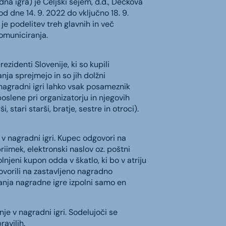
a igra) je Celjski sejem, d.d., Dečkova
 dne 14. 9. 2022 do vključno 18. 9.
e podelitev treh glavnih in več
omuniciranja.
ezidenti Slovenije, ki so kupili
ja sprejmejo in so jih dolžni
 nagradni igri lahko vsak posameznik
poslene pri organizatorju in njegovih
 stari starši, bratje, sestre in otroci).
v nagradni igri. Kupec odgovori na
iimek, elektronski naslov oz. poštni
njeni kupon odda v škatlo, ki bo v atriju
vorili na zastavljeno nagradno
janja nagradne igre izpolni samo en
nje v nagradni igri. Sodelujoči se
ravilih.