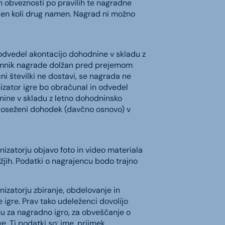
eh obveznosti po pravilih te nagradne
ršen koli drug namen. Nagrad ni možno
odvedel akontacijo dohodnine v skladu z
jemnik nagrade dolžan pred prejemom
ni številki ne dostavi, se nagrada ne
zator igre bo obračunal in odvedel
nine v skladu z letno dohodninsko
doseženi dohodek (davčno osnovo) v
izatorju objavo foto in video materiala
ežjih. Podatki o nagrajencu bodo trajno
izatorju zbiranje, obdelovanje in
gre. Prav tako udeleženci dovolijo
nu za nagradno igro, za obveščanje o
. Ti podatki so: ime, priimek,