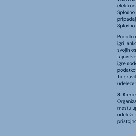
elektron
Splošno 
pripadaj
Splošno
Podatki 
igri lah
svojih o
tajnist
igre sod
podatkov
Ta pravi
udeležen
8. Konč
Organiza
mestu up
udeležen
pristojn