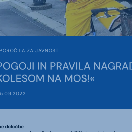
POROČILA ZA JAVNOST
POGOJI IN PRAVILA NAGRAD
KOLESOM NA MOS!«
5.09.2022
šne določbe