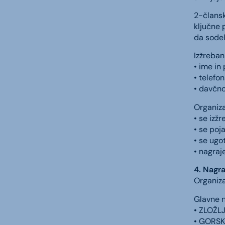
2-člansk
ključne 
da sodelu
Izžreban
• ime in 
• telefon
• davčno
Organiza
• se izž
• se poj
• se ugo
• nagraj
4. Nagr
Organiza
Glavne 
• ZLOŽL
• GORSK