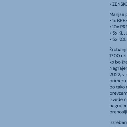
• ŽENSK
Manjše p
• 1x BR
• 10x P
• 5x KL
• 5x KO
Žrebanje
17.00 ur
ko bo žr
Nagrajen
2022, v 
primeru 
bo tako 
prevzem
izvede n
nagrajen
prenoslj
Izžreban