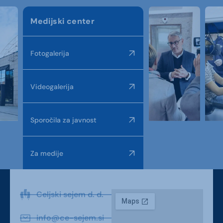
Medijski center
Fotogalerija
Videogalerija
Sporočila za javnost
Za medije
Celjski sejem d. d.
info@ce-sejem.si