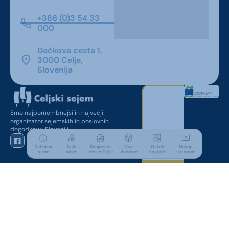
+386 (0)3 54 33
000
Dečkova cesta 1,
3000 Celje,
Slovenija
Smo najpomembnejši in največji
organizator sejemskih in poslovnih
dogodkov v Sloveniji.
Začetna
Naši
Kongresni
Vse
Ostali
Nakup
stran
sejmi
center Celje
dvorane
dogodki
vstopnic
Za obiskovalce
Koristne povezave
Parkirišča
Pogoji vstopa na sejem
Nastanitve
Akreditacija za novinarje
Vstopnice
Navigacija do sejmišča