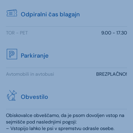
Odpiralni čas blagajn
TOR - PET
9.00 - 17.30
Parkiranje
Avtomobili in avtobusi
BREZPLAČNO!
Obvestilo
Obiskovalce obveščamo, da je psom dovoljen vstop na
sejmišče pod naslednjimi pogoji:
– Vstopijo lahko le psi v spremstvu odrasle osebe.