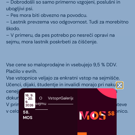
– Dobrodošli so samo primerno vzgojeni, poslušni in
ubogljivi psi.
– Pes mora biti obvezno na povodcu.
– Lastnik prevzema vso odgovornost. Tudi za morebitno
škodo.
– V primeru, da pes potrebo po nesreči opravi na
sejmu, mora lastnik poskrbeti za čiščenje.
Vse cene so maloprodajne in vsebujejo 9,5 % DDV.
Plačilo v evrih.
Vse vstopnice veljajo za enkratni vstop na sejmišče.
Učenci, dijaki, študentje in invalidi morajo pri nakupu
cenejše vstopnice dokazati svoj status z ustreznim
16. 9.
dokumentom.
O
Vstopnice
Galerija
- 20.
9.
sejmu
V primeru odpovedi sejma vam na osnovi vaše zahteve
2026
v celoti povrnemo znesek, ki ste ga plačali za vstopnico.
58.
MOS