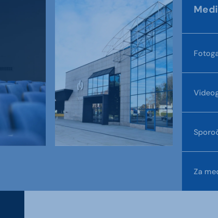
Medi
Fotoga
Videog
Sporoč
Za med