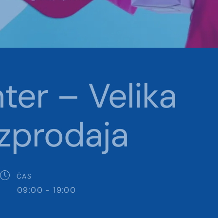
er – Velika
azprodaja
ČAS
09:00 - 19:00