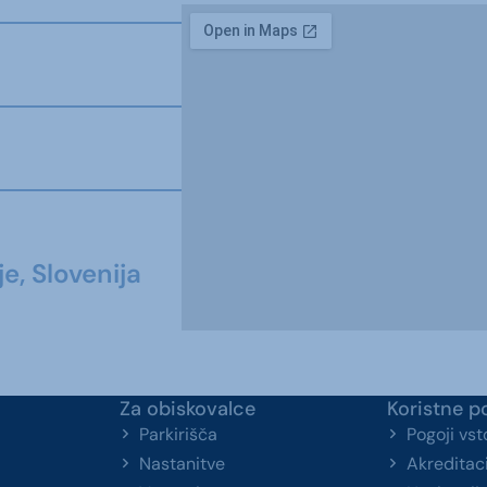
e, Slovenija
Za obiskovalce
Koristne p
Parkirišča
Pogoji vs
Nastanitve
Akreditaci