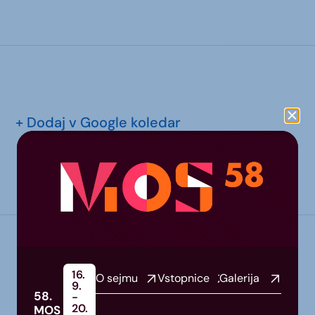
+ Dodaj v Google koledar
16.
O sejmu
Vstopnice
Galerija
9.
58.
-
20.
MOS