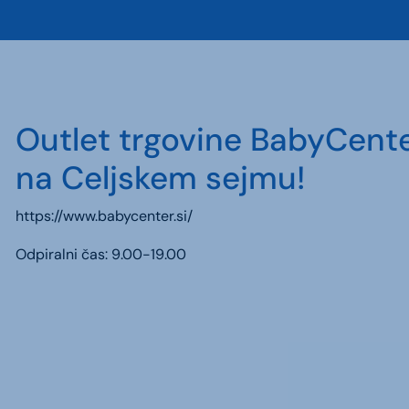
Outlet trgovine BabyCente
na Celjskem sejmu!
https://www.babycenter.si/
Odpiralni čas: 9.00-19.00