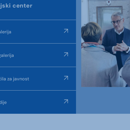
jski center
lerija
alerija
ila za javnost
ije