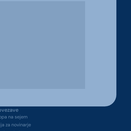
ovezave
topa na sejem
ja za novinarje