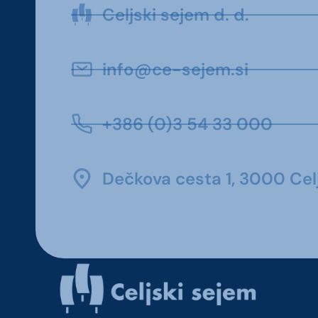
Celjski sejem d. d.
info@ce-sejem.si
+386 (0)3 54 33 000
Dečkova cesta 1, 3000 Celj